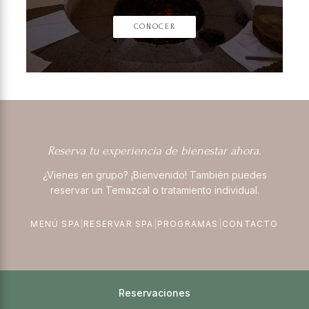
CONOCER
Reserva tu experiencia de bienestar ahora.
¿Vienes en grupo? ¡Bienvenido! También puedes
reservar un Temazcal o tratamiento individual.
MENÚ SPA
|
RESERVAR SPA
|
PROGRAMAS
|
CONTACTO
Reservaciones