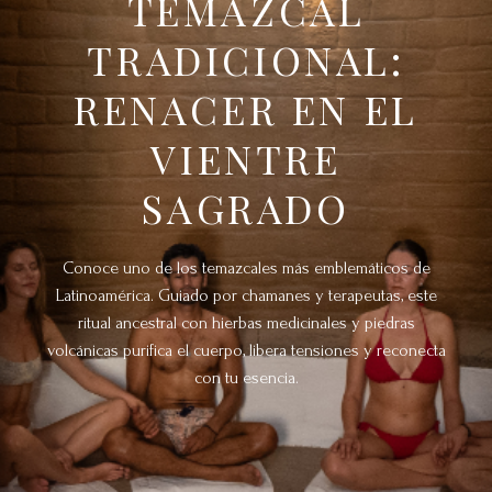
TEMAZCAL
TRADICIONAL:
RENACER EN EL
VIENTRE
SAGRADO
Conoce uno de los temazcales más emblemáticos de
Latinoamérica. Guiado por chamanes y terapeutas, este
ritual ancestral con hierbas medicinales y piedras
volcánicas purifica el cuerpo, libera tensiones y reconecta
con tu esencia.